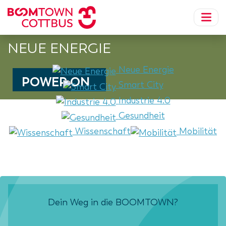
NEUE ENERGIE
Neue Energie
POWER ON
Smart City
Industrie 4.0
Gesundheit
Wissenschaft
Mobilität
Dein Weg in die BOOMTOWN?