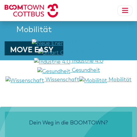
Mobilität
Neue Energie
MOVE EASY
Smart City
Industrie 4.0
Gesundheit
Wissenschaft
Mobilität
Dein Weg in die BOOMTOWN?