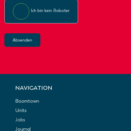
Ich bin kein Roboter
Absenden
NAVIGATION
Boomtown
Units
Jobs
Journal