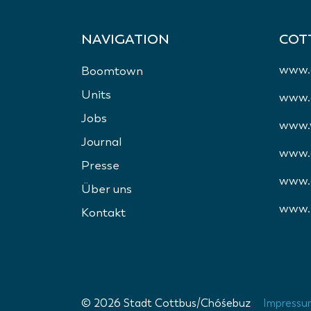
NAVIGATION
COT
www.
Boomtown
Units
www.c
Jobs
www.w
Journal
www.c
Presse
www.c
Über uns
www.p
Kontakt
© 2026 Stadt Cottbus/Chóśebuz
Impressu