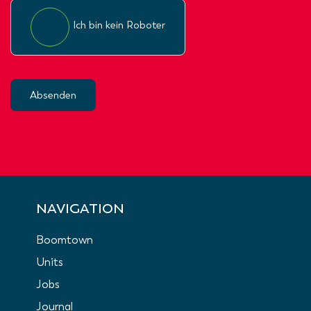
Ich bin kein Roboter
Absenden
NAVIGATION
Boomtown
Units
Jobs
Journal