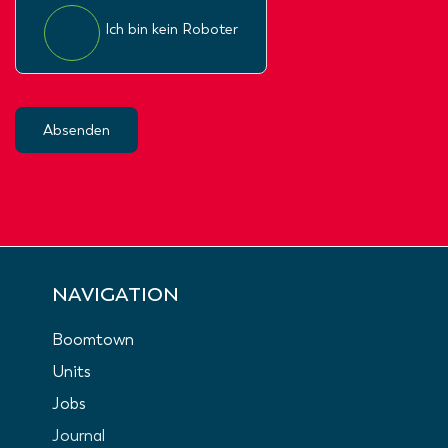
Ich bin kein Roboter
Absenden
NAVIGATION
Boomtown
Units
Jobs
Journal