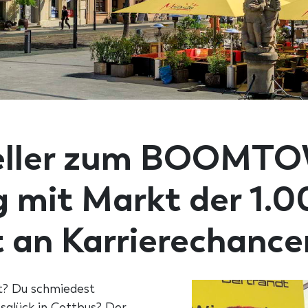
teller zum BOOMT
 mit Markt der 1.0
t an Karrierechance
t? Du schmiedest
sglück in Cottbus? Der