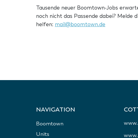
Tausende neuer Boomtown-Jobs erwarten d
noch nicht das Passende dabei? Melde di
helfen:
mail@boomtown.de
NAVIGATION
COT
www.
Boomtown
Units
www.c