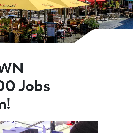
OWN
00 Jobs
n!